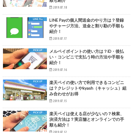
順も紹介
2019.07.18
LINE Pay
LINE Payの個人間送金のやり方は？登録
やチャージ方法、送金と割り勘の手順も
紹介！
2019.07.17
PICK UP
メルペイポイントの使い方は？iD・後払
い・コンビニで支払う時の方法や手順を
紹介！
2019.07.16
PICK UP
楽天ペイの使い方で利用できるコンビニ
は？クレジットやkyash（キャッシュ）組
み合わせがお得
2019.07.15
PICK UP
楽天ペイは使える店が少ないの？検索、
決済方法は？実店舗とオンラインでの手
順も紹介！
2019.07.12