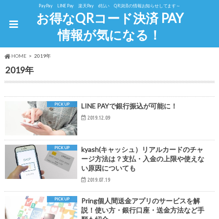
PayPay LINE Pay 楽天Pay d払い QR決済の情報お知らせしてます～
お得なQRコード決済 PAY
情報が気になる！
HOME
2019年
2019年
PICK UP
LINE PAYで銀行振込が可能に！
2019.12.09
PICK UP
kyash(キャッシュ）リアルカードのチャ
ージ方法は？支払・入金の上限や使えな
い原因についても
2019.07.19
PICK UP
Pring個人間送金アプリのサービスを解
説！使い方・銀行口座・送金方法など手