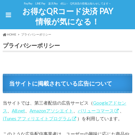
PayPay LINE Pay 楽天Pay d払い QR決済の情報お知らせしてます～
お得なQRコード決済 PAY
情報が気になる！
HOME
プライバシーポリシー
プライバシーポリシー
当サイトに掲載されている広告について
当サイトでは、第三者配信の広告サービス（
Googleアドセン
ス
、
A8.net
、
Amazonアソシエイト
、
バリューコマース
、
iTunes アフィリエイトプログラム
）を利用しています。
このような広告配信事業者は、ユーザーの興味に応じた商品や