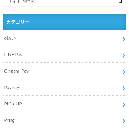
カテゴリー
d払い
LINE Pay
Origami Pay
PayPay
PICK UP
Pring