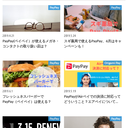
PayPay
PayPay
2019.4.21
2019.5.24
PayPay(ペイペイ）が使えるメガネ・
スギ薬局で使えるPayPay、6月はキャ
コンタクトの取り扱い店は？
ンペーンも！
PayPay
Origami Pay
2019.6.1
2019.5.19
フレッシュネスバーガーで
PayPayがAirペイでの決済に対応って
PayPay（ペイペイ）は使える？
どういうこと？エアペイについて…
PayPay
PayPay