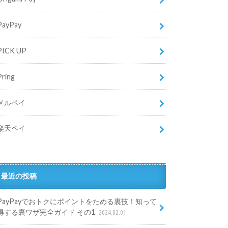
PayPay
PICK UP
Pring
メルペイ
楽天ペイ
最近の投稿
PayPayでおトクにポイントをためる裏技！知って
得する裏ワザ完全ガイド その1
2024.02.01