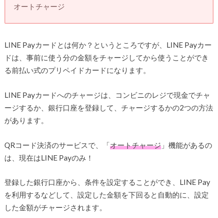
オートチャージ
LINE Payカードとは何か？というところですが、LINE Payカー
ドは、事前に使う分の金額をチャージしてから使うことができ
る前払い式のプリペイドカードになります。
LINE Payカードへのチャージは、コンビニのレジで現金でチャ
ージするか、銀行口座を登録して、チャージするかの2つの方法
があります。
QRコード決済のサービスで、「
オートチャージ
」機能があるの
は、現在はLINE Payのみ！
登録した銀行口座から、条件を設定することができ、LINE Pay
を利用するなどして、設定した金額を下回ると自動的に、設定
した金額がチャージされます。