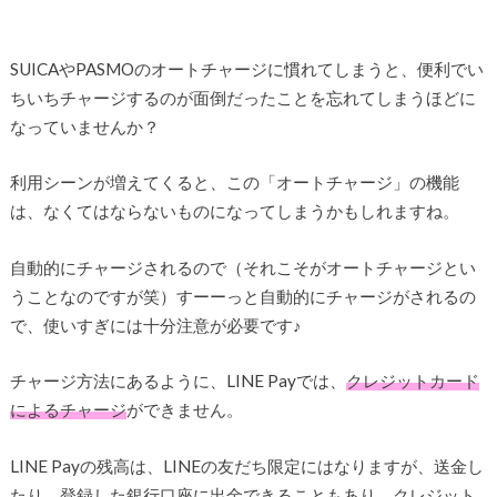
SUICAやPASMOのオートチャージに慣れてしまうと、便利でい
ちいちチャージするのが面倒だったことを忘れてしまうほどに
なっていませんか？
利用シーンが増えてくると、この「オートチャージ」の機能
は、なくてはならないものになってしまうかもしれますね。
自動的にチャージされるので（それこそがオートチャージとい
うことなのですが笑）すーーっと自動的にチャージがされるの
で、使いすぎには十分注意が必要です♪
チャージ方法にあるように、LINE Payでは、
クレジットカード
によるチャージ
ができません。
LINE Payの残高は、LINEの友だち限定にはなりますが、送金し
たり、登録した銀行口座に出金できることもあり、クレジット