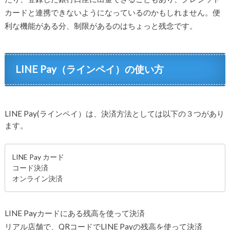
カードと連携できないようになっているのかもしれません。便
利な機能がある分、制限があるのはちょっと残念です。
LINE Pay（ラインペイ）の使い方
LINE Pay(ラインペイ）は、決済方法としては以下の３つがあり
ます。
LINE Pay カード
コード決済
オンライン決済
LINE Payカードにある残高を使って決済
リアル店舗で、QRコードでLINE Payの残高を使って決済