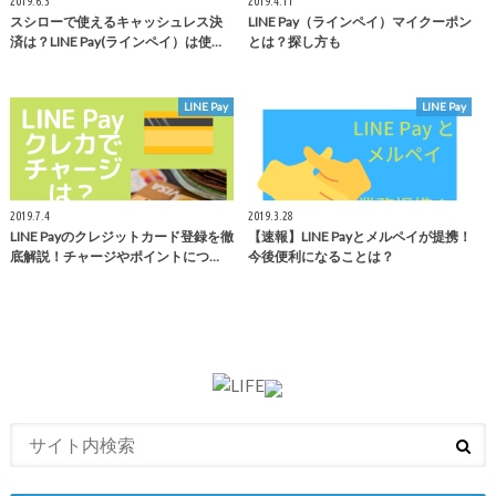
2019.6.3
2019.4.11
スシローで使えるキャッシュレス決
LINE Pay（ラインペイ）マイクーポン
済は？LINE Pay(ラインペイ）は使…
とは？探し方も
LINE Pay
LINE Pay
2019.7.4
2019.3.28
LINE Payのクレジットカード登録を徹
【速報】LINE Payとメルペイが提携！
底解説！チャージやポイントにつ…
今後便利になることは？