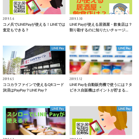
2019.5.6
2019.3.30
コメ兵でLINEPayが使える！LINEでは
LINE Payが使える居酒屋・飲食店は？
査定もできる？
割り勘するのに知りたいチャージ…
LINE Pay
LINE Pay
2019.6.5
2019.5.12
ココカラファインで使えるQRコード
LINE Payを自動販売機で使うには？タ
決済はPayPay？LINE Pay？
ピネス自販機はポイントが貯まる…
LINE Pay
LINE Pay