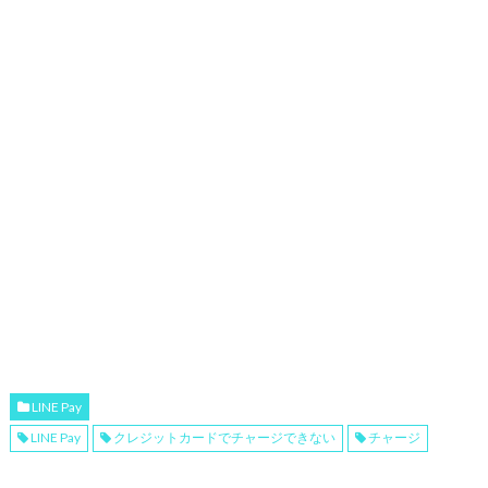
LINE Pay
LINE Pay
クレジットカードでチャージできない
チャージ